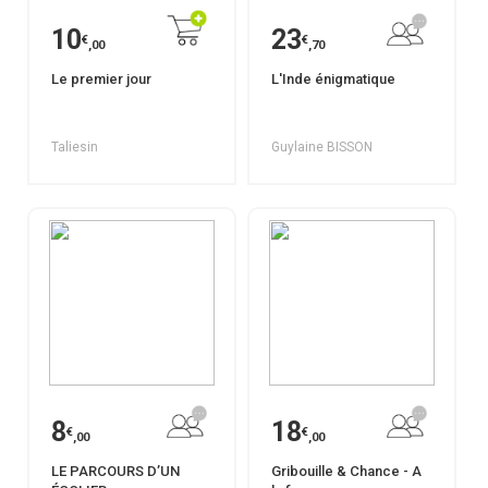
10
23
€
€
,00
,70
Le premier jour
L'Inde énigmatique
Taliesin
Guylaine BISSON
8
18
€
€
,00
,00
LE PARCOURS D’UN
Gribouille & Chance - A