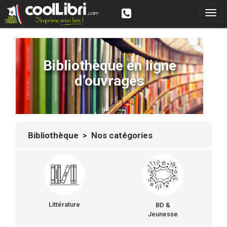
Bibliothèque en ligne
d’ouvrages
Bibliothèque
> Nos catégories
Littérature
BD &
Jeunesse