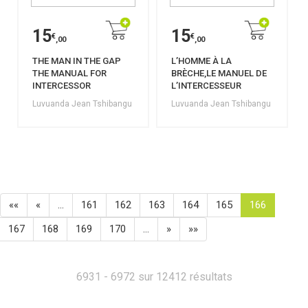
15
15
€
€
,00
,00
THE MAN IN THE GAP
L’HOMME À LA
THE MANUAL FOR
BRÈCHE,LE MANUEL DE
INTERCESSOR
L’INTERCESSEUR
Luvuanda Jean Tshibangu
Luvuanda Jean Tshibangu
««
«
…
161
162
163
164
165
166
167
168
169
170
…
»
»»
6931 - 6972 sur 12412 résultats