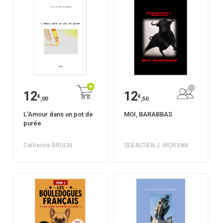
12
12
€
€
,00
,50
L'Amour dans un pot de
MOI, BARABBAS
purée
Catherine BRULIN
SEBASTIEN J. MORVAN