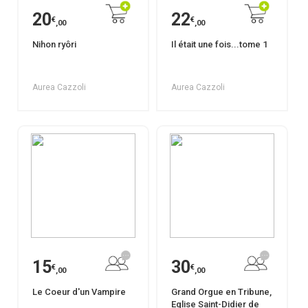
20
22
€
€
,00
,00
Nihon ryôri
Il était une fois...tome 1
Aurea Cazzoli
Aurea Cazzoli
15
30
€
€
,00
,00
Le Coeur d'un Vampire
Grand Orgue en Tribune,
Eglise Saint-Didier de