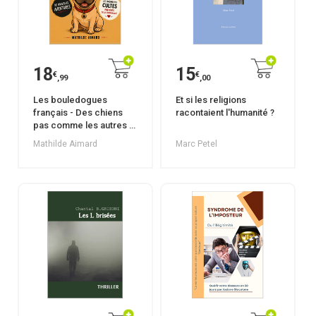
18
15
€
€
,99
,00
Les bouledogues
Et si les religions
français - Des chiens
racontaient l'humanité ?
pas comme les autres -
Tome 3
Mathilde Aimard
Marc Petel