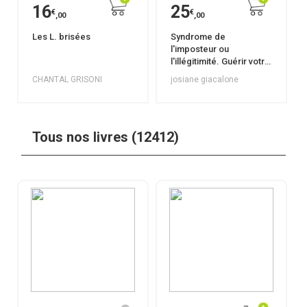
16
25
€
€
,00
,00
Les L. brisées
Syndrome de
l'imposteur ou
l'illégitimité. Guérir votre
blessure en 30 jours.
CHANTAL GRISONI
josiane giacalone
Tous nos livres (12412)