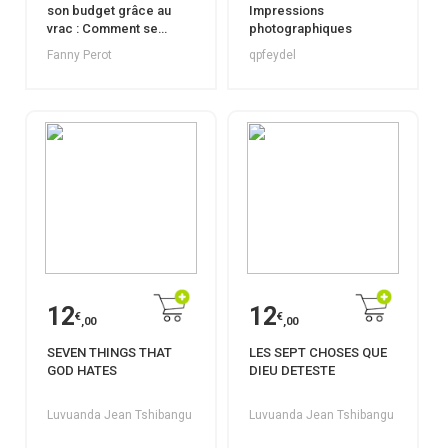
son budget grâce au
Impressions
vrac : Comment se
photographiques
lancer facilement
Fanny Perot
qpfeydel
12
12
€
€
,00
,00
SEVEN THINGS THAT
LES SEPT CHOSES QUE
GOD HATES
DIEU DETESTE
Luvuanda Jean Tshibangu
Luvuanda Jean Tshibangu