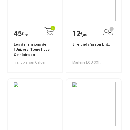
45
12
€
€
,00
,00
Les dimensions de
Et le ciel s'assombrit...
l'Univers. Tome I Les
Cathédrales
François van Caloen
Marlène LOUISOR