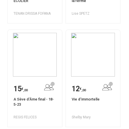
ÉCOLIER
la ferme
TENAN DRISSA FOFANA
Lise SPETZ
15
12
€
€
,00
,00
A Sève d'Âme final - 18-
Vie d'immortelle
5-23
REGIS FELICES
Shelby Mary