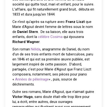
société qui quitte tout, mari et enfant, pour le suivre.
L’affaire, qui fit naturellement grand bruit, débuta en
1833 et dura jusqu’en 1844.
Ce n’est qu’après sa rupture avec
Franz Liszt
que
Marie d’Agout devint femme de lettres sous le nom
de
Daniel Stern
. De sa liaison, elle aura trois
enfants, dont la
célèbre Cosima
qui épousera
Richard Wagner
.
Son roman
Nélida
, anagramme de Daniel, du nom
d’un de ses trois enfants mort de tuberculose, paru
en 1846 et qui est sa première œuvre publiée, est
largement inspiré de cette passion. D’abord,
partagée, c’est pour Marie d’Agout que Franz Liszt
composera, notamment, ses pièces pour piano
«
Années de pèlerinage
« , puis, source de
déchirements.
Outre ses romans, Marie d’Agout, que n’aimait guère
Victor Hugo
, sans doute était-elle trop libre pour
lui, a écrit, entre autres, deux ouvrages
remarquables qui illustrent aussi son engagement