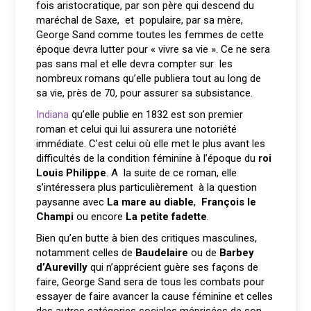
fois aristocratique, par son père qui descend du
maréchal de Saxe, et populaire, par sa mère,
George Sand comme toutes les femmes de cette
époque devra lutter pour « vivre sa vie ». Ce ne sera
pas sans mal et elle devra compter sur les
nombreux romans qu’elle publiera tout au long de
sa vie, près de 70, pour assurer sa subsistance.
Indiana
qu’elle publie en 1832 est son premier
roman et celui qui lui assurera une notoriété
immédiate. C’est celui où elle met le plus avant les
difficultés de la condition féminine à l’époque du
roi
Louis Philippe
. A la suite de ce roman, elle
s’intéressera plus particulièrement à la question
paysanne avec
La mare au diable
,
François le
Champi
ou encore
La petite fadette
.
Bien qu’en butte à bien des critiques masculines,
notamment celles de
Baudelaire
ou de
Barbey
d’Aurevilly
qui n’apprécient guère ses façons de
faire, George Sand sera de tous les combats pour
essayer de faire avancer la cause féminine et celles
des autres catégories sociales méprisées de son