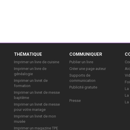
ien
E
THÉMATIQUE
COMMUNIQUER
C
Imprimer un livre de cuisine
Publier un livre
Con
Imprimer un livre de
Créer une page auteur
Aid
généalogie
Supports de
Vi
Imprimer un livret de
communication
Foi
formation
Publicité gratuite
La 
Imprimer un livret de messe
La 
baptême
Presse
La 
Imprimer un livret de messe
pour votre mariage
Imprimer un livret de mon
musée
Imprimer un magazine TPE