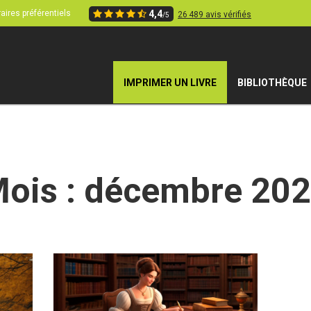
aires préférentiels
4,4
26 489 avis vérifiés
/5
IMPRIMER UN LIVRE
BIBLIOTHÈQUE
ois :
décembre 20