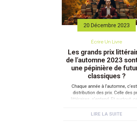
20 Décembre 2023
Écrire Un Livre
Les grands prix littérai
de l’automne 2023 sont
une pépinière de futu
classiques ?
Chaque année à l’automne, c’est
distribution des prix. Celle des pr
littéraires, s’entend. Et surtout, ce
très attendue des classiques « B
Five« . La question qu’on ne pe
LIRE LA SUITE
manquer de se poser, c’est de sa
si parmi les cinq lauréats se trou
le prochain Chateaubriand ou l