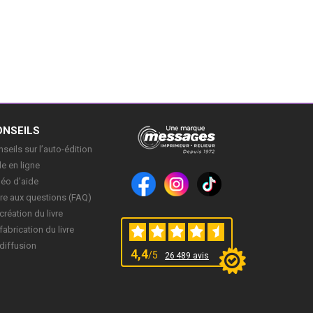
ONSEILS
seils sur l’auto-édition
e en ligne
déo d’aide
re aux questions (FAQ)
création du livre
fabrication du livre
diffusion
4,4
/5
26 489 avis