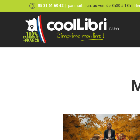
05 31 61 60 42
|
par mail
lun. au ven. de 8h30 à 18h
Hor
Skip
to
content
M