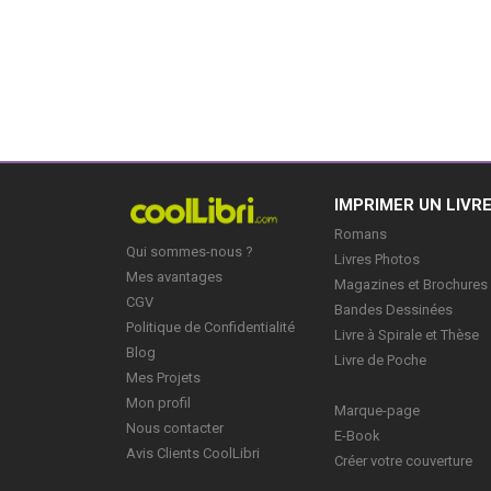
prochain Balzac. Entre autres, b
évidemment. On est […]
IMPRIMER UN LIVR
Romans
Qui sommes-nous ?
Livres Photos
Mes avantages
Magazines et Brochures
CGV
Bandes Dessinées
Politique de Confidentialité
Livre à Spirale et Thèse
Blog
Livre de Poche
Mes Projets
Mon profil
Marque-page
Nous contacter
E-Book
Avis Clients CoolLibri
Créer votre couverture