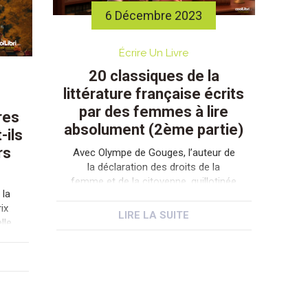
6 Décembre 2023
Écrire Un Livre
20 classiques de la
littérature française écrits
par des femmes à lire
res
absolument (2ème partie)
-ils
rs
Avec Olympe de Gouges, l’auteur de
la déclaration des droits de la
femme et de la citoyenne, guillotinée
 la
le 3 novembre 1793 à Paris, ayant
ix
sans doute par trop heurté la
LIRE LA SUITE
lle
pudibonderie de Robespierre
ig
l’Incorruptible, débute une nouvelle
ut
période où la femme de lettres va
voir
pouvoir s’illustrer. Mais,
vent
contrairement, à ce qu’on aurait pu
e
croire, […]