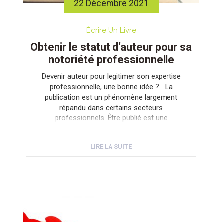
22 Décembre 2021
Écrire Un Livre
Obtenir le statut d’auteur pour sa
notoriété professionnelle
Devenir auteur pour légitimer son expertise
professionnelle, une bonne idée ? La
publication est un phénomène largement
répandu dans certains secteurs
professionnels. Être publié est une
consécration qui apporte notoriété et succès.
Certes, ce sont souvent des publications
LIRE LA SUITE
dans des revues spécialisées, mais donnant
ensuite naissance à des ouvrages moins
exhaustifs, dont l’autorité est […]