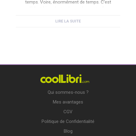
temps. Voire, énormément de temps. C’est
qu’il faut bien s’entendre sur les mots. Il y a
« écrire » et […]
LIRE LA SUITE
Qui sommes-nous ?
Mes avantages
CGV
Politique de Confidentialité
Blog