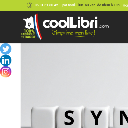
05 31 61 60 42
|
par mail
lun. au ven. de 8h30 à 18h
Hor
Skip
to
content