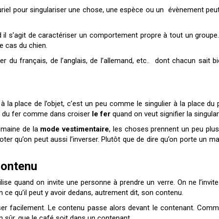
 pluriel pour singulariser une chose, une espèce ou un évènement peut
 il s’agit de caractériser un comportement propre à tout un groupe.
le cas du chien.
r du français, de l’anglais, de l’allemand, etc.. dont chacun sait b
 la place de l’objet, c’est un peu comme le singulier à la place du 
r du fer comme dans croiser
le fer
quand on veut signifier la singular
omaine de la
mode vestimentaire
, les choses prennent un peu plu
 noter qu’on peut aussi l’inverser. Plutôt que de dire qu’on porte un 
contenu
utilise quand on invite une personne à prendre un verre. On ne l’invi
n ce qu’il peut y avoir dedans, autrement dit, son contenu.
rser facilement. Le contenu passe alors devant le contenant. Comme
n sûr, que le café soit dans un contenant.