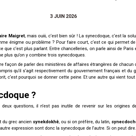
3 JUIN 2026
ire Maigret
, mais ouiii, c’est bien sûr ! La synecdoque, c’est la sol
me énigme ou problème ? Pour faire court, c’est ce qui permet de r
rce que c’est plus parlant. Entre chancelleries, on parle ainsi de Pari
me plus qu’on y combine trois synecdoques.
re façon de parler des ministères de affaires étrangères de chacun
mpris qu’il s’agit respectivement du gouvernement français et du 
rit, c’est pourquoi se donner cette peine. Et une autre qui vient tout
ecdoque ?
deux questions, il n’est pas inutile de revenir sur les origine
t du grec ancien
synekdokhê
, ou si on préfère, du latin,
synecdoch
 l’autre expression sont donc la synecdoque de l’autre. Si on peut dire