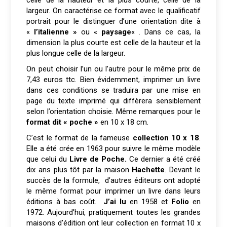
celle de la hauteur et la plus courte, celle de la
largeur. On caractérise ce format avec le qualificatif
portrait pour le distinguer d’une orientation dite à
«
l’italienne »
ou «
paysage
« . Dans ce cas, la
dimension la plus courte est celle de la hauteur et la
plus longue celle de la largeur.
On peut choisir l’un ou l’autre pour le même prix de
7,43 euros ttc. Bien évidemment, imprimer un livre
dans ces conditions se traduira par une mise en
page du texte imprimé qui diffèrera sensiblement
selon l’orientation choisie. Même remarques pour le
format dit « poche »
en 10 x 18 cm.
C’est le format de la fameuse
collection 10 x 18
.
Elle a été crée en 1963 pour suivre le même modèle
que celui du
Livre de Poche.
Ce dernier a été créé
dix ans plus tôt par la maison
Hachette
. Devant le
succès de la formule, d’autres éditeurs ont adopté
le même format pour imprimer un livre dans leurs
éditions à bas coût.
J’ai lu
en 1958 et
Folio
en
1972. Aujourd’hui, pratiquement toutes les grandes
maisons d’édition ont leur collection en format 10 x