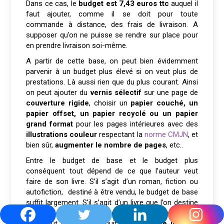
Dans ce cas, le
budget est 7,43 euros ttc
auquel il
faut ajouter, comme il se doit pour toute
commande à distance, des frais de livraison. A
supposer qu’on ne puisse se rendre sur place pour
en prendre livraison soi-même.
A partir de cette base, on peut bien évidemment
parvenir à un budget plus élevé si on veut plus de
prestations. Là aussi rien que du plus courant. Ainsi
on peut ajouter du
vernis sélectif
sur une page de
couverture rigide
, choisir un
papier couché, un
papier offset, un papier recyclé ou un papier
grand format
pour les pages intérieures avec des
illustrations couleur
respectant la
norme CMJN
, et
bien sûr,
augmenter le nombre de pages
, etc..
Entre le budget de base et le budget plus
conséquent tout dépend de ce que l’auteur veut
faire de son livre. S’il s’agit d’un roman, fiction ou
autofiction, destiné à être vendu, le budget de base
suffit largement. S’il s’agit d’un livre que l’on destine
à quelques familiers, il peut être plus élevé, mais
son coût global est réduit par un
tirage limité
à