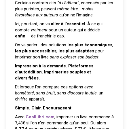
Certains contrats dits
“à l’éditeur”
, encensés par les
plus puristes, peuvent même être…
moins
favorables aux auteurs
qu’on ne l’imagine.
Ici, pourtant, on va
aller à l’essentiel
. À ce qui
compte
vraiment
pour un auteur qui a décidé —
enfin
— de franchir le cap.
On va parler : des solutions
les plus économiques
,
les plus accessibles
,
les plus adaptées
pour
imprimer son livre
sans exploser son budget
.
Impression à la demande
.
Plateformes
d’autoédition
.
Imprimeries souples et
diversifiées
.
Et lorsque l’on compare ces options
avec
honnêteté
,
sans bruit
,
sans discours inutile
, un
chiffre apparaît.
Simple.
Clair.
Encourageant.
Avec
CoolLibri.com
, imprimer un livre commence à
7,43€ si l’on n’en commande qu’un seul. Ou alors
5,77 €
pour un certain volume
.
5,77 €…
Moins que