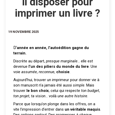
il disposer pour
imprimer un livre ?
19 NOVEMBRE 2025
D’année en année, l’autoédition gagne du
terrain.
Discrète au départ,
presque marginale
… elle est
devenue
l’un des piliers du monde du livre
. Une
voie
assumée
,
reconnue
,
choisie
.
Aujourd’hui, trouver un imprimeur pour donner vie à
son manuscrit n’a jamais été aussi
simple
. Mais
trouver
le bon choix
, celui qui respecte
ton budget
,
ton projet
,
ta vision
… voilà
une autre histoire
.
Parce que lorsqu’on plonge dans les offres, on a
vite l’impression d’entrer dans
un véritable maquis
.
Des options
partout
. Des promesses
à chaque