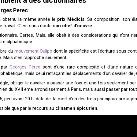
blent à des dictionnaires
orges Perec
a obtenu la même année le
prix Médicis
. Sa composition, son él
 travail. C’est sans doute
son chef d’oeuvre
.
ictionnaire. Certes. Mais, elle obéit à des considérations qui n’on
dre alphabétique.
mbre du
mouvement Oulipo
dont la spécificité est l’écriture sous co
e. Mais s’en rapproche seulement.
 par
Georges Pérec
sont d’une rare complexité et d’une nature 
alphabétique, mais celui retraçant les déplacements d’un cavalier de 
gle, obliger le cavalier à passer une fois et une fois seulement par
en du XVII ème arrondissement à Paris, mais aussi passer par tout
975, peu avant 20 h, date de la mort d’un des trois principaux protagon
ssible que par le recours au
clinamen épicurien
.