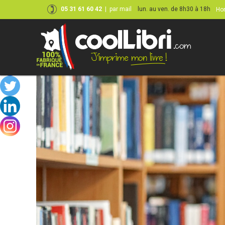
05 31 61 60 42
|
par mail
lun. au ven. de 8h30 à 18h
Hor
Skip
to
content