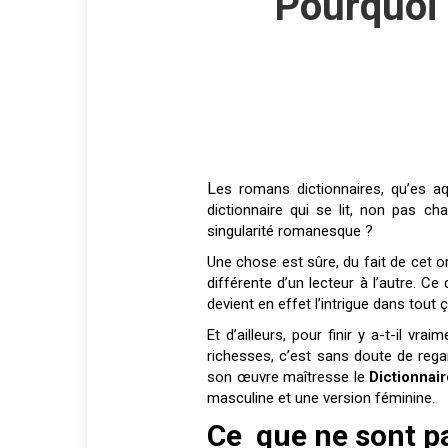
Pourquoi 
Les romans dictionnaires, qu’es aquo ? Les occitans ne sont pas les seuls à se poser la question. Autrement dit, en quoi un roman
dictionnaire qui se lit, non pas ch
singularité romanesque ?
Une chose est sûre, du fait de cet or
différente d’un lecteur à l’autre. C
devient en effet l’intrigue dans tout 
Et d’ailleurs, pour finir y a-t-il vr
richesses, c’est sans doute de reg
son œuvre maîtresse le
Dictionnai
masculine et une version féminine.
Ce que ne sont p