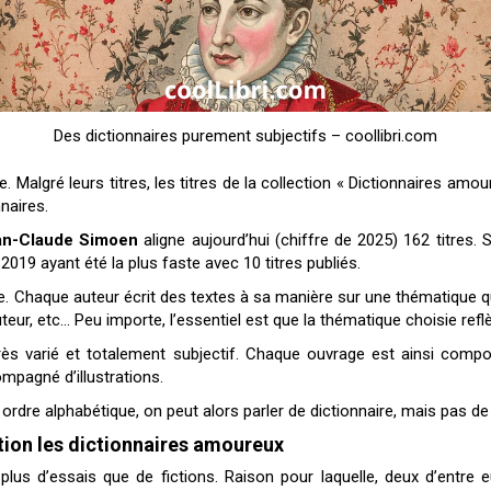
Des dictionnaires purement subjectifs – coollibri.com
 Malgré leurs titres, les titres de la collection « Dictionnaires amou
naires.
n-Claude Simoen
aligne aujourd’hui (chiffre de 2025) 162 titres.
2019 ayant été la plus faste avec 10 titres publiés.
le. Chaque auteur écrit des textes à sa manière sur une thématique qu
uteur, etc… Peu importe, l’essentiel est que la thématique choisie refl
 très varié et totalement subjectif. Chaque ouvrage est ainsi comp
mpagné d’illustrations.
rdre alphabétique, on peut alors parler de dictionnaire, mais pas d
ction les dictionnaires amoureux
 plus d’essais que de fictions. Raison pour laquelle, deux d’entre