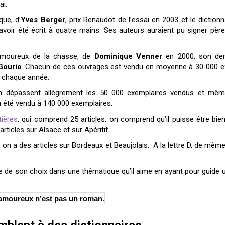
ai.
que, d’
Yves Berger
, prix Renaudot de l’essai en 2003 et le dicti
’avoir été écrit à quatre mains. Ses auteurs auraient pu signer père 
amoureux de la chasse, de
Dominique Venner
en 2000, son dern
Gourio
. Chacun de ces ouvrages est vendu en moyenne à 30 000 ex
s chaque année.
ion dépassent allègrement les 50 000 exemplaires vendus et même
 été vendu à 140 000 exemplaires.
tières
, qui comprend 25 articles, on comprend qu’il puisse être bien
articles sur Alsace et sur Apéritif.
s, on a des articles sur Bordeaux et Beaujolais. A la lettre D, de mêm
e de son choix dans une thématique qu’il aime en ayant pour guide u
e amoureux n’est pas un roman
.