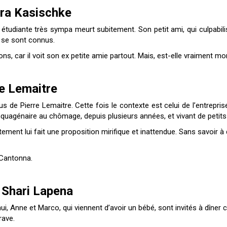
ura Kasischke
tudiante très sympa meurt subitement. Son petit ami, qui culpabili
ls se sont connus.
ons, car il voit son ex petite amie partout. Mais, est-elle vraiment mo
re Lemaitre
de Pierre Lemaitre. Cette fois le contexte est celui de l’entrepri
inquagénaire au chômage, depuis plusieurs années, et vivant de petits
ment lui fait une proposition mirifique et inattendue. Sans savoir à q
c Cantonna.
e Shari Lapena
i, Anne et Marco, qui viennent d’avoir un bébé, sont invités à dîner ch
rave.