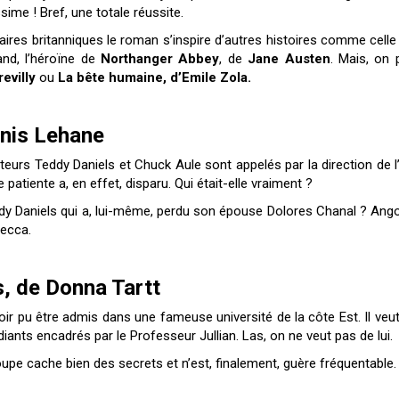
ssime ! Bref, une totale réussite.
raires britanniques le roman s’inspire d’autres histoires comme celle
and, l’héroïne de
Northanger Abbey
, de
Jane Austen
. Mais, on 
revilly
ou
La bête humaine, d’Emile Zola.
nnis Lehane
s Teddy Daniels et Chuck Aule sont appelés par la direction de l’h
 patiente a, en effet, disparu. Qui était-elle vraiment ?
eddy Daniels qui a, lui-même, perdu son épouse Dolores Chanal ? Ango
becca.
s, de Donna Tartt
ir pu être admis dans une fameuse université de la côte Est. Il veut
tudiants encadrés par le Professeur Jullian. Las, on ne veut pas de lui.
upe cache bien des secrets et n’est, finalement, guère fréquentable.