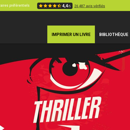
aires préférentiels
4,4
26 487 avis vérifiés
/5
IMPRIMER UN LIVRE
BIBLIOTHÈQUE