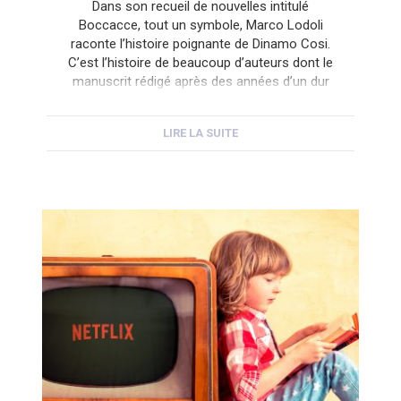
Dans son recueil de nouvelles intitulé
Boccacce, tout un symbole, Marco Lodoli
raconte l’histoire poignante de Dinamo Cosi.
C’est l’histoire de beaucoup d’auteurs dont le
manuscrit rédigé après des années d’un dur
labeur est refusé par les éditeurs. Sans qu’il
ait été réellement examiné. Dinamo Cosi ne
LIRE LA SUITE
comprend pas ce qui lui arrive. Il croyait […]