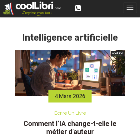
Skip
to
content
Intelligence artificielle
4 Mars 2026
Écrire Un Livre
Comment l’IA change-t-elle le
métier d’auteur