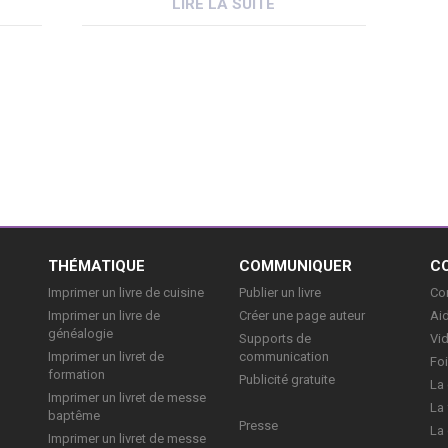
LIRE LA SUITE
affluence, des changements majeurs
que
sont en train de modifier
radicalement […]
ont
]
E
THÉMATIQUE
COMMUNIQUER
C
Imprimer un livre de cuisine
Publier un livre
Con
Imprimer un livre de
Créer une page auteur
Aid
généalogie
Supports de
Vi
Imprimer un livret de
communication
Foi
formation
Publicité gratuite
La 
Imprimer un livret de messe
La 
baptême
Presse
La 
Imprimer un livret de messe