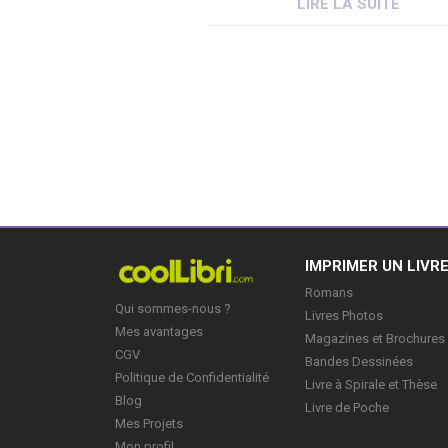
LIRE LA SUITE
que leur nombre augmente cha
année avec la régularité d’une
horloge. Beaucoup de raisons s
invoquées pour expliquer le
phénomène. Mais, bien peu […
IMPRIMER UN LIVR
Romans
Qui sommes-nous ?
Livres Photos
Mes avantages
Magazines et Brochures
CGV
Bandes Dessinées
Politique de Confidentialité
Livre à Spirale et Thèse
Blog
Livre de Poche
Mes Projets
Mon profil