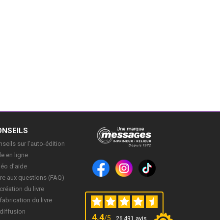
ONSEILS
seils sur l’auto-édition
e en ligne
déo d’aide
re aux questions (FAQ)
création du livre
fabrication du livre
diffusion
4,4
/5
26 491 avis