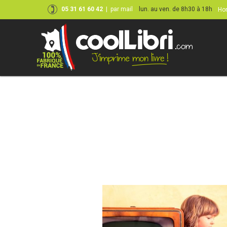
05 31 61 60 42
|
par mail
lun. au ven. de 8h30 à 18h
Hor
Skip
to
content