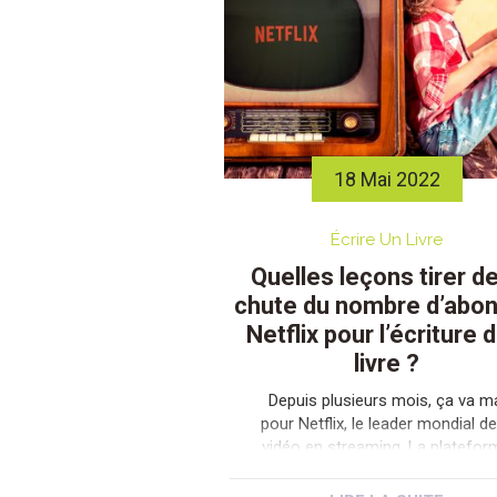
18 Mai 2022
Écrire Un Livre
Quelles leçons tirer de
chute du nombre d’abo
Netflix pour l’écriture 
livre ?
Depuis plusieurs mois, ça va m
pour Netflix, le leader mondial de
vidéo en streaming. La platefor
ne cesse de perdre des abonné
Dur, dur, quand on s’est habitué à