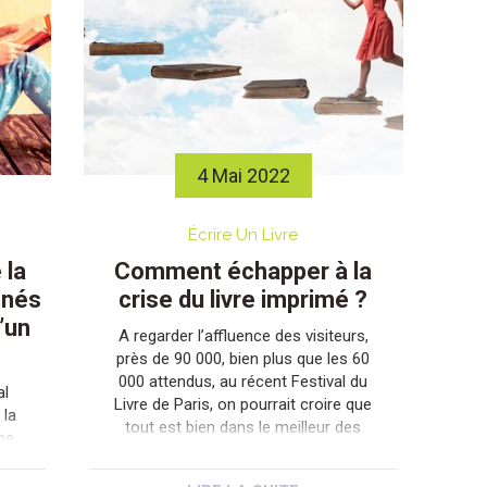
4 Mai 2022
Écrire Un Livre
 la
Comment échapper à la
nnés
crise du livre imprimé ?
d’un
A regarder l’affluence des visiteurs,
près de 90 000, bien plus que les 60
000 attendus, au récent Festival du
al
Livre de Paris, on pourrait croire que
 la
tout est bien dans le meilleur des
me
mondes de la planète du livre
s.
imprimé. Et pourtant, derrière cette
 ce