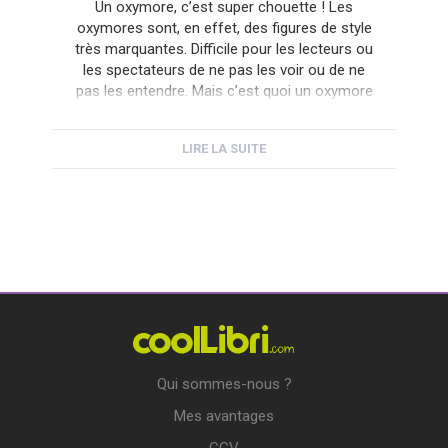
Un oxymore, c’est super chouette ! Les
oxymores sont, en effet, des figures de style
très marquantes. Difficile pour les lecteurs ou
les spectateurs de ne pas les voir ou de ne
pas les entendre. Mais c’est quoi un oxymore
? Et est-ce qu’on peut en faire soi-même
sans se ridiculiser ? Bon, un oxymore […]
LIRE LA SUITE
Qui sommes-nous ?
Mes avantages
CGV