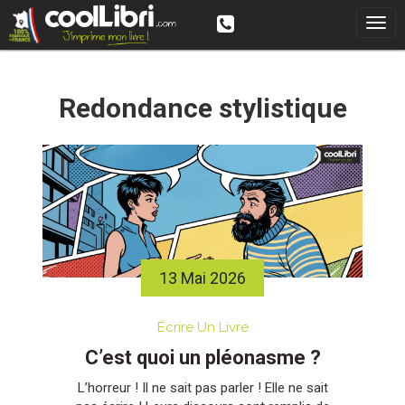
Skip
to
content
Redondance stylistique
13 Mai 2026
Écrire Un Livre
C’est quoi un pléonasme ?
L’horreur ! Il ne sait pas parler ! Elle ne sait