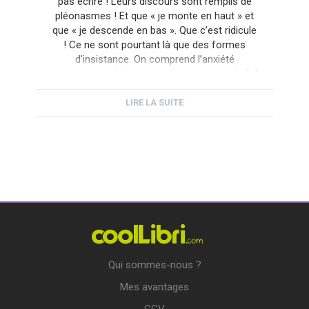
pas écrire ! Leurs discours sont remplis de
pléonasmes ! Et que « je monte en haut » et
que « je descende en bas ». Que c’est ridicule
! Ce ne sont pourtant là que des formes
d’insistance. On comprend l’anxiété
inconsciente de leurs auteurs craignant de […]
LIRE LA SUITE
Qui sommes-nous ?
Mes avantages
CGV