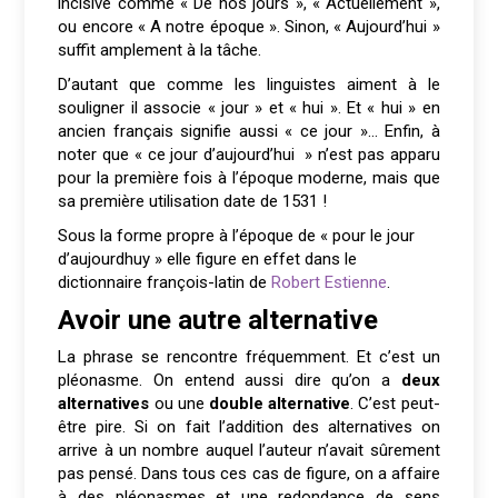
incisive comme « De nos jours », « Actuellement »,
ou encore « A notre époque ». Sinon, « Aujourd’hui »
suffit amplement à la tâche.
D’autant que comme les linguistes aiment à le
souligner il associe « jour » et « hui ». Et « hui » en
ancien français signifie aussi « ce jour »… Enfin, à
noter que « ce jour d’aujourd’hui » n’est pas apparu
pour la première fois à l’époque moderne, mais que
sa première utilisation date de 1531 !
Sous la forme propre à l’époque de « pour le jour
d’aujourdhuy » elle figure en effet dans le
dictionnaire françois-latin de
Robert Estienne
.
Avoir une autre alternative
La phrase se rencontre fréquemment. Et c’est un
pléonasme. On entend aussi dire qu’on a
deux
alternatives
ou une
double alternative
. C’est peut-
être pire. Si on fait l’addition des alternatives on
arrive à un nombre auquel l’auteur n’avait sûrement
pas pensé. Dans tous ces cas de figure, on a affaire
à des pléonasmes et une redondance de sens