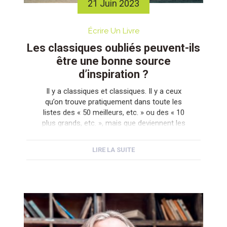
21 Juin 2023
Écrire Un Livre
Les classiques oubliés peuvent-ils
être une bonne source
d’inspiration ?
Il y a classiques et classiques. Il y a ceux
qu’on trouve pratiquement dans toute les
listes des « 50 meilleurs, etc. » ou des « 10
plus grands, etc. », mais que deviennent les
autres ? Ceux dont on ne parle plus
aujourd’hui, mais qui ont eu leur heure de
LIRE LA SUITE
gloire en leur temps. Ont-ils encore quelque
chose […]