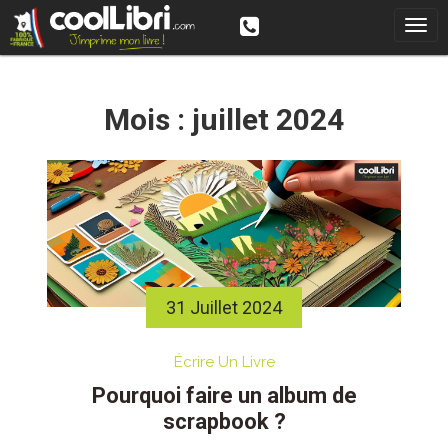
Skip
to
content
Mois :
juillet 2024
31 Juillet 2024
Écrire Un Livre
Pourquoi faire un album de
scrapbook ?