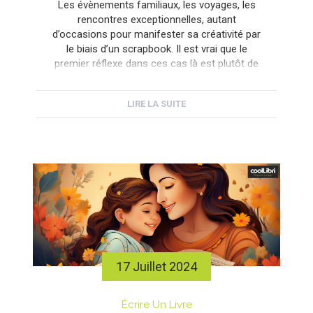
Les évènements familiaux, les voyages, les
rencontres exceptionnelles, autant
d’occasions pour manifester sa créativité par
le biais d’un scrapbook. Il est vrai que le
premier réflexe dans ces cas là est plutôt de
faire un album photo. Sous une forme plus
élaborée, on peut aussi en écrire le récit ou en
LIRE LA SUITE
faire le récit. Mais, […]
17 Juillet 2024
Écrire Un Livre