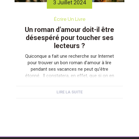
3 Juillet 2024
Écrire Un Livre
Un roman d’amour doit-il être
désespéré pour toucher ses
lecteurs ?
Quiconque a fait une recherche sur Internet
pour trouver un bon roman d’amour à lire
pendant ses vacances ne peut qu’être
étonné. Il constatera, en effet, que si on en
reste aux ouvrages dits classiques tous les
titres qui lui sont proposés par Mr Google ont
LIRE LA SUITE
malheureusement tendance à mal se
terminer. En tout cas, […]