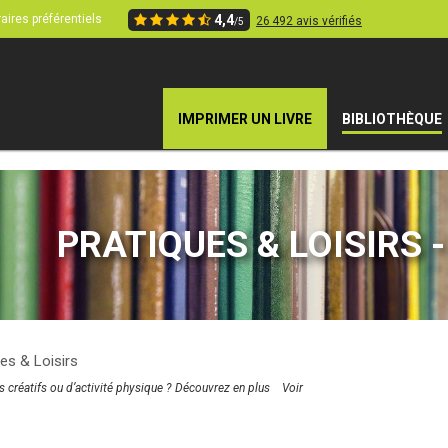
aires préférentiels
4,4
26 492 avis vérifiés
/5
IMPRIMER UN LIVRE
BIBLIOTHÈQUE
PRATIQUES & LOISIRS - 
es & Loisirs
s créatifs ou d’activité physique ? Découvrez en plus
Voir