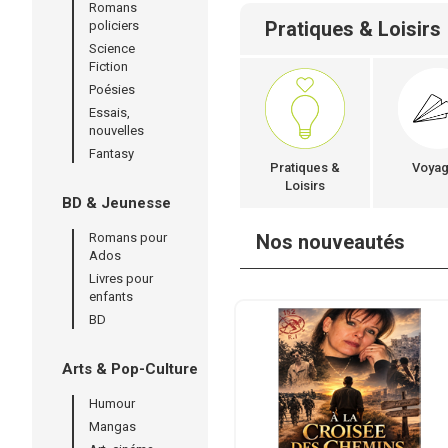
Romans
Pratiques & Loisirs
policiers
Science
Fiction
Poésies
Essais,
nouvelles
Fantasy
Pratiques &
Voya
Loisirs
BD & Jeunesse
Romans pour
Nos nouveautés
Ados
Livres pour
enfants
BD
Arts & Pop-Culture
Humour
Mangas