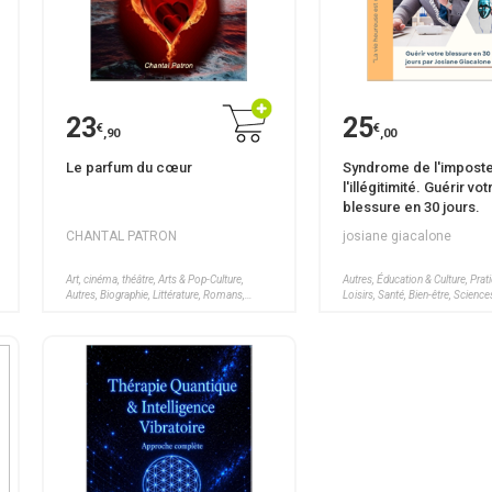
23
25
€
€
,90
,00
Le parfum du cœur
Syndrome de l'imposte
l'illégitimité. Guérir vot
blessure en 30 jours.
CHANTAL PATRON
josiane giacalone
Art, cinéma, théâtre, Arts & Pop-Culture,
Autres, Éducation & Culture, Prat
Autres, Biographie, Littérature, Romans,
Loisirs, Santé, Bien-être, Scien
Santé, Bien-être, Voyages