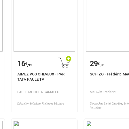
16
29
€
€
,99
,90
AIMEZ VOS CHEVEUX - PAR
SCHIZO - Frédéric Me
TATA PAULE TV
PAULE MOCHE NGAMALEU
Meuwly Frédéric
Éducation & Culture, Pratiques & Loisirs
Biographie, Santé, Bien-être, Sci
humaines