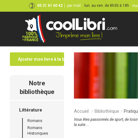
05 31 61 60 42
|
par mail
lun. au ven. de 8h30 à 18h
Hor
Ajouter mon livre à la bibliothèque
Notre
bibliothèque
Littérature
Accueil
Bibliothèque
Pratiqu
Vous êtes passionnés de sport, de loisir
Romans
la suite ...
Romans
Historiques