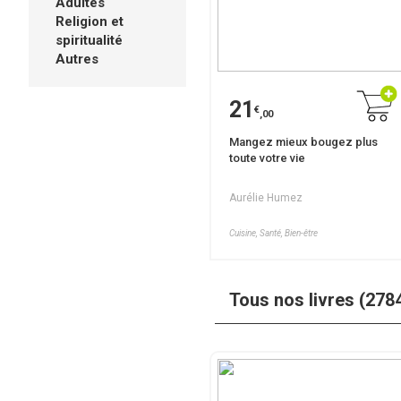
Adultes
Religion et
spiritualité
Autres
21
€
,00
Mangez mieux bougez plus
toute votre vie
Aurélie Humez
Cuisine, Santé, Bien-être
Tous nos livres (278