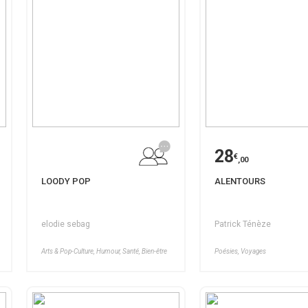
28
€
,00
LOODY POP
ALENTOURS
elodie sebag
Patrick Ténèze
Arts & Pop-Culture, Humour, Santé, Bien-être
Poésies, Voyages