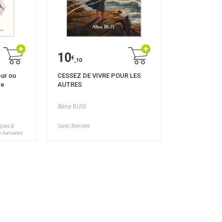
10
€
,10
ur ou
CESSEZ DE VIVRE POUR LES
re
AUTRES
Aline BUIS
iques &
Santé, Bien-être
ces humaines