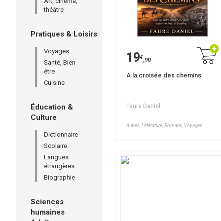
Art, cinéma,
théâtre
Pratiques & Loisirs
Voyages
19
€
,90
Santé, Bien-
être
A la croisée des chemins
Cuisine
Éducation &
Faure Daniel
Culture
Autres, Littérature, Romans, Voyages
Dictionnaire
Scolaire
Langues
étrangères
Biographie
Sciences
humaines