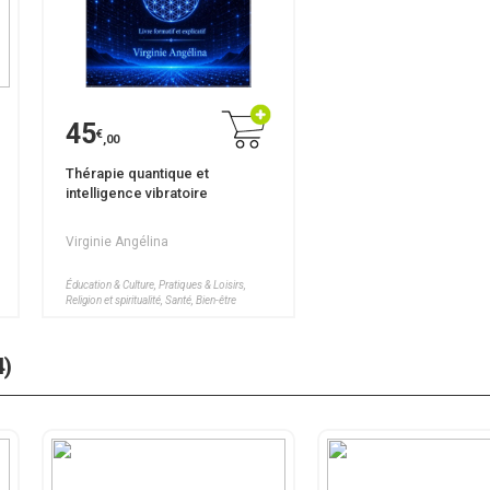
45
€
,00
Thérapie quantique et
intelligence vibratoire
Virginie Angélina
Éducation & Culture, Pratiques & Loisirs,
Religion et spiritualité, Santé, Bien-être
4)