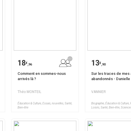
18
13
€
€
,96
,90
Comment en sommes-nous
Sur les traces de mes
arrivés là ?
abandonnés - Danielle
Théo MONTEIL
VANNIER
Éducation & Culture, Essais, nouvelles, Santé,
Biographie, Éducation & Culture, 
Bien-être
Loisirs, Santé, Bien-être, Scien