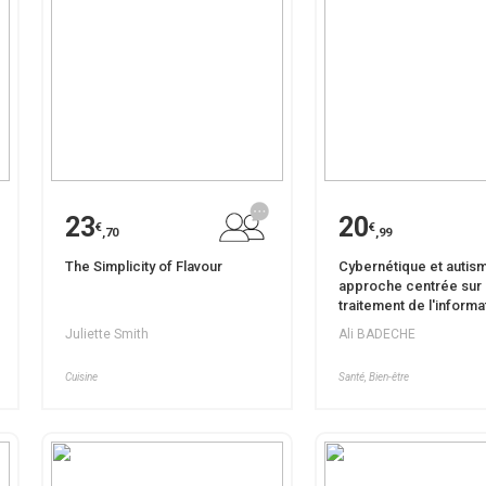
23
20
€
€
,70
,99
The Simplicity of Flavour
Cybernétique et autis
approche centrée sur 
traitement de l'informa
Juliette Smith
Ali BADECHE
Cuisine
Santé, Bien-être