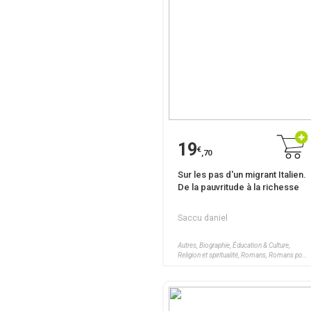
19
€
,70
Sur les pas d'un migrant Italien.
De la pauvritude à la richesse
Saccu daniel
Autres, Biographie, Éducation & Culture,
Religion et spiritualité, Romans, Romans pour
Ados, Santé, Bien-être, Sciences humaines,
Voyages