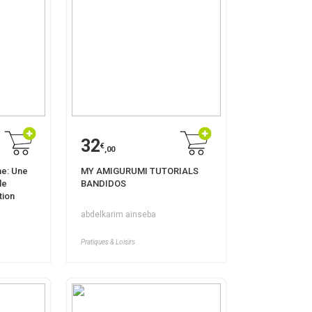
32
€
,00
me: Une
MY AMIGURUMI TUTORIALS
le
BANDIDOS
tion
abdelkarim ainseba
Pratiques & Loisirs