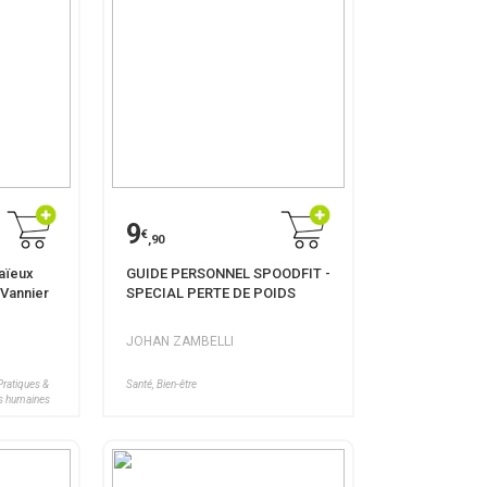
9
€
,90
 aïeux
GUIDE PERSONNEL SPOODFIT -
 Vannier
SPECIAL PERTE DE POIDS
JOHAN ZAMBELLI
Pratiques &
Santé, Bien-être
ces humaines