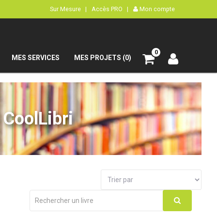
Sur Mesure |
Accès PRO |
Mon compte
0
MES SERVICES
MES PROJETS (0)
CoolLibri