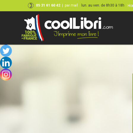
05 31 61 60 42
|
par mail
lun. au ven. de 8h30 à 18h
Hor
Skip
to
content