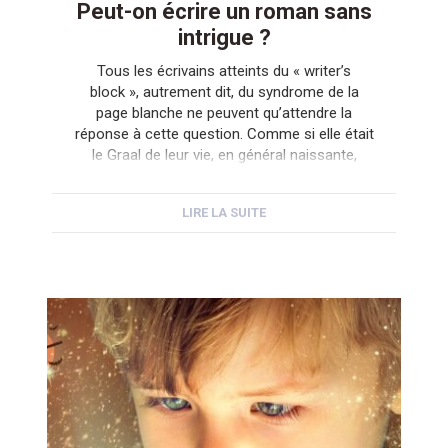
Peut-on écrire un roman sans
intrigue ?
Tous les écrivains atteints du « writer’s
block », autrement dit, du syndrome de la
page blanche ne peuvent qu’attendre la
réponse à cette question. Comme si elle était
le Graal de leur vie, en général naissante,
d’écrivain et espérer qu’elle soit positive.
Parce qu’enfin trouver une intrigue qui tienne
LIRE LA SUITE
la route, c’est loin d’être commode. Et […]