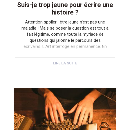
Suis-je trop jeune pour écrire une
histoire ?
Attention spoiler : être jeune n’est pas une
maladie ! Mais se poser la question est tout à
fait légitime, comme toute la myriade de
questions qui jalonne le parcours des
écrivains. L’Art interroge en permanence. En
plus, à bien y regarder, les « jeunes auteurs »
ne sont finalement pas si jeunes que ça ! Ils
LIRE LA SUITE
[…]