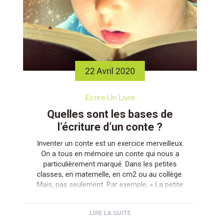
22 Avril 2020
Écrire Un Livre
Quelles sont les bases de
l’écriture d’un conte ?
Inventer un conte est un exercice merveilleux.
On a tous en mémoire un conte qui nous a
particulièrement marqué. Dans les petites
classes, en maternelle, en cm2 ou au collège.
Mais, pas seulement. Par exemple, « La petite
sirène », « Peau d’âne » ou encore « Riquet à
la houppe ». Et il y en a beaucoup d’autres.
LIRE LA SUITE
Avec des […]