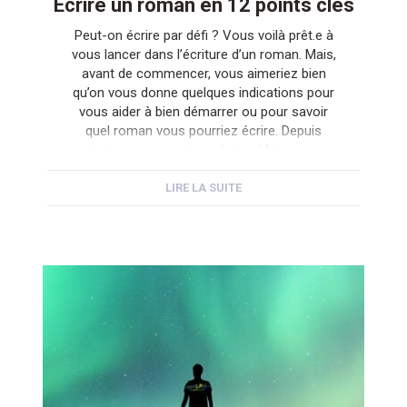
Écrire un roman en 12 points clés
Peut-on écrire par défi ? Vous voilà prêt.e à
vous lancer dans l’écriture d’un roman. Mais,
avant de commencer, vous aimeriez bien
qu’on vous donne quelques indications pour
vous aider à bien démarrer ou pour savoir
quel roman vous pourriez écrire. Depuis
toujours, vous aimez écrire. Mais vous
pouvez aussi être seulement tenté.e de
relever […]
LIRE LA SUITE