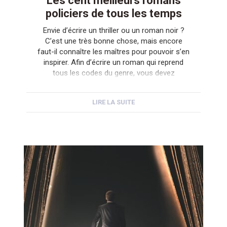
Les cent meilleurs romans
policiers de tous les temps
Envie d’écrire un thriller ou un roman noir ?
C’est une très bonne chose, mais encore
faut-il connaître les maîtres pour pouvoir s’en
inspirer. Afin d’écrire un roman qui reprend
tous les codes du genre, vous devez
impérativement lire les meilleurs romans
policiers de tous les temps. Cela tombe bien :
LIRE LA SUITE
la célèbre association Mystery […]