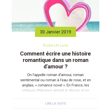
30 Janvier 2019
Écrire Un Livre
Comment écrire une histoire
romantique dans un roman
d’amour ?
On l’appelle roman d’amour, roman
sentimental ou roman à l’eau de rose, et en
anglais, « romance novel ». En France, les
critiques littéraires aiment le décrier et en
faire un sous-genre. Ce n’est pas le cas dans
les pays anglo-saxons où à la suite de Jane
LIRE LA SUITE
Austen et de Samuel Richardson, il a acquis