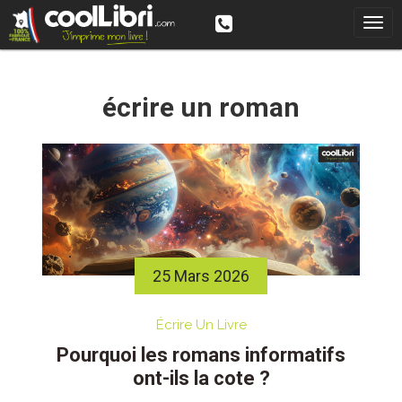
Skip
to
content
écrire un roman
25 Mars 2026
Écrire Un Livre
Pourquoi les romans informatifs
ont-ils la cote ?