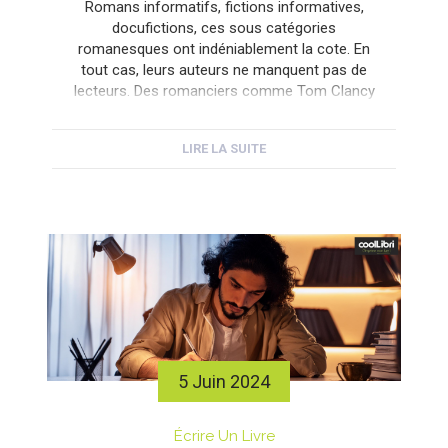
Romans informatifs, fictions informatives,
docufictions, ces sous catégories
romanesques ont indéniablement la cote. En
tout cas, leurs auteurs ne manquent pas de
lecteurs. Des romanciers comme Tom Clancy
ont bâti leurs succès littéraire et leur fortune
sur des intrigues à suspens se déroulant dans
LIRE LA SUITE
des univers technologiques très bien
documentés. On peut écrire de tels […]
5 Juin 2024
Écrire Un Livre