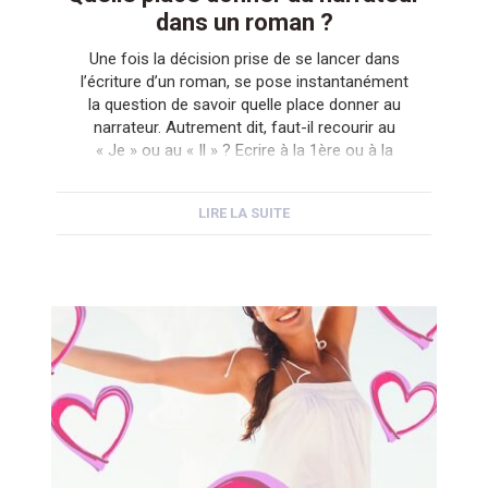
dans un roman ?
Une fois la décision prise de se lancer dans
l’écriture d’un roman, se pose instantanément
la question de savoir quelle place donner au
narrateur. Autrement dit, faut-il recourir au
« Je » ou au « Il » ? Ecrire à la 1ère ou à la
3ème personne ? Le premier est plus
authentique, mais un peu « m’as-tu-vu ». Le
LIRE LA SUITE
second […]