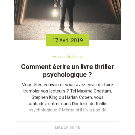
17 Avril 2019
Écrire Un Livre
Comment écrire un livre thriller
psychologique ?
Vous êtes écrivain et vous avez envie de faire
trembler vos lecteurs ? Tel Maxime Chattam,
Stephen King ou Harlan Coben, vous
souhaitez entrer dans l’histoire du thriller
psychologique ? Même si il n’y a pas de
recettes infaillibles, quelques astuces existent
tout de même. Il est bon de les connaître
LIRE LA SUITE
pour écrire un livre […]