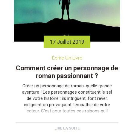
17 Juillet 2019
Écrire Un Livre
Comment créer un personnage de
roman passionnant ?
Créer un personnage de roman, quelle grande
aventure ! Les personnages constituent le sel
de votre histoire : ils intriguent, font rêver,
indignent ou provoquent l’empathie de votre
lecteur. C’est pour toutes ces raisons qu’il
faut accorder le plus grand soin à la création
de ces personnages faits non de chair et de
LIRE LA SUITE
sang, mais […]