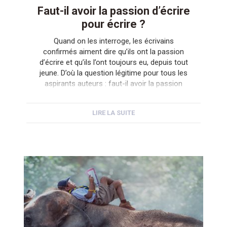
Faut-il avoir la passion d’écrire
pour écrire ?
Quand on les interroge, les écrivains
confirmés aiment dire qu’ils ont la passion
d’écrire et qu’ils l’ont toujours eu, depuis tout
jeune. D’où la question légitime pour tous les
aspirants auteurs : faut-il avoir la passion
d’écrire pour devenir écrivain ? Question qu’il
faut d’ailleurs faire suivre d’une autre : à quoi
LIRE LA SUITE
reconnait on qu’on […]