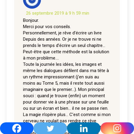
26 septembre 2019 à 9 h 59 min
Bonjour.
Merci pour vos conseils.
Personnellement, je rêve d’écrire un livre
Depuis des années. Or je ne trouve ni ne
prends le temps d’écrire un seul chapitre…
Peut-être que cette méthode est la solution
à mon problème….
Toute la journée les idées, les images et
même les dialogues défilent dans ma tête à
un rythme impressionnant (j’en suis au
moins au Tome 5, mais il reste tout aussi
imaginaire que le premier…). Mon principal
souci : quand je trouve (enfin) un moment
pour donner vie à une phrase sur une feuille
ou sur un écran et bien… il ne se passe rien.
La magie n’opère plus… C’est comme si mon
cerveau ne voulait pas rendre ce rêve
réalisable… Alors qu’il est constamment en
ébullition. Je vis les livres que j’imagine